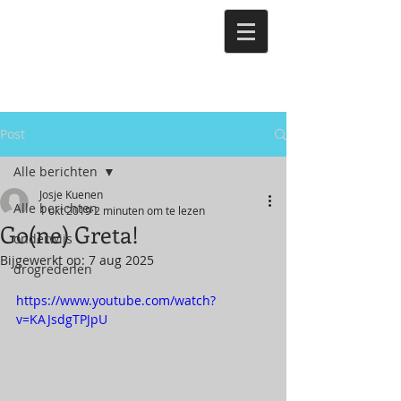
Post
Alle berichten
Josje Kuenen
Alle berichten
1 okt 2019
2 minuten om te lezen
Go(ne) Greta!
onderwijs
Bijgewerkt op:
7 aug 2025
drogredenen
https://www.youtube.com/watch?
v=KAJsdgTPJpU