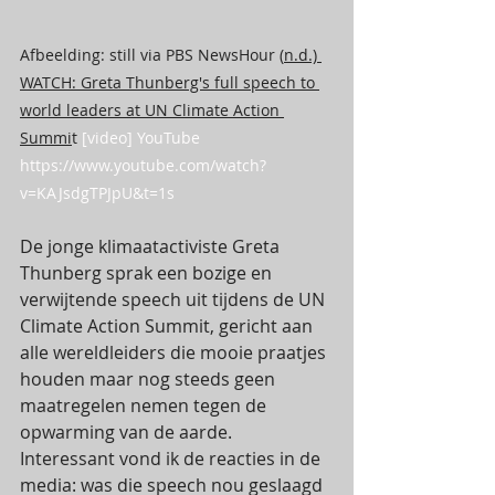
Afbeelding: still via PBS NewsHour (
n.d.)
WATCH: Greta Thunberg's full speech to 
world leaders at UN Climate Action 
Summi
t
 [
video] YouTube
https://www.youtube.com/watch?
v=KAJsdgTPJpU&t=1s
De jonge klimaatactiviste Greta 
Thunberg sprak een bozige en 
verwijtende speech uit tijdens de UN 
Climate Action Summit, gericht aan 
alle wereldleiders die mooie praatjes 
houden maar nog steeds geen 
maatregelen nemen tegen de 
opwarming van de aarde. 
Interessant vond ik de reacties in de 
media: was die speech nou geslaagd 