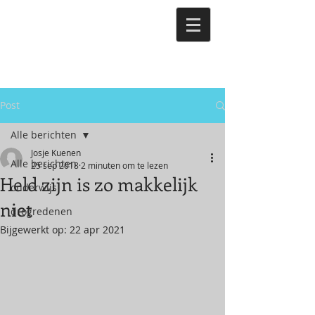
Post
Alle berichten
Josje Kuenen
Alle berichten
25 sep 2018
2 minuten om te lezen
Held zijn is zo makkelijk
onderwijs
niet
drogredenen
Bijgewerkt op:
22 apr 2021