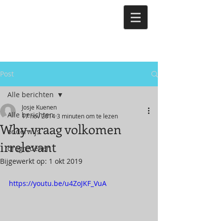
Post
Alle berichten
Josje Kuenen
Alle berichten
17 nov 2014
3 minuten om te lezen
Why-vraag volkomen
onderwijs
irrelevant
drogredenen
Bijgewerkt op:
1 okt 2019
https://youtu.be/u4ZoJKF_VuA