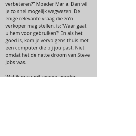
verbeteren?” Moeder Maria. Dan wil 
je zo snel mogelijk wegwezen. De 
enige relevante vraag die zo’n 
verkoper mag stellen, is: ‘Waar gaat 
u hem voor gebruiken?’ En als het 
goed is, kom je vervolgens thuis met 
een computer die bij jou past. Niet 
omdat het de natte droom van Steve 
Jobs was. 
Wat ik maar wil zeggen: zonder 
directe relevantie voor de 
consument blijft zo’n droom gewoon 
een droom. Ik ken talloze 
ondernemers die ook een droom 
hebben maar dat nog niet hebben 
kunnen materialiseren. Die kunnen 
volgens mij beter stoppen met 
navelstaren in de Gouden Cirkel en 